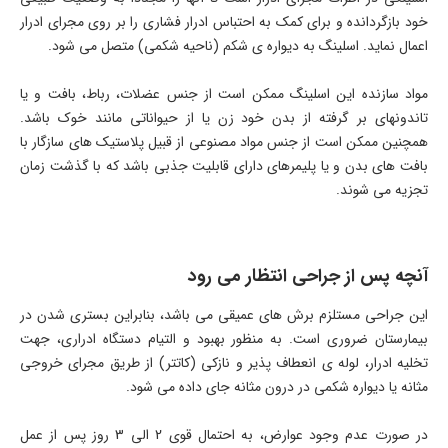
خود بازگردانده و برای کمک به احتباس ادرار فشاری را بر روی مجرای ادرار
اعمال نماید. اسلینگ به دیواره ­ی شکم (ناحیه شکمی) متصل می­ شود.
مواد سازنده این اسلینگ ممکن است از جنس عضلات، رباط، بافت و یا
تاندونهای بر گرفته از بدن خود زن یا از حیواناتی مانند خوک باشد.
همچنین ممکن است از جنس مواد مصنوعی از قبیل پلاستیک ­های سازگار با
بافت­ های بدن و یا پلیمرهای دارای قابلیت جذبی باشد که با گذشت زمان
تجزیه می­ شوند.
آنچه پس از جراحی انتظار می ­رود
این جراحی مستلزم برش­ های عمیقی می­ باشد، بنابراین بستری شدن در
بیمارستان ضروری است. به منظور بهبود و التیام دستگاه ادراری، جهت
تخلیه ادرار، لوله­ ی انعطاف ­پذیر و نازکی (کاتتر) از طریق مجرای خروجی
مثانه یا دیواره شکمی در درون مثانه جای داده می­ شود.
در صورت عدم وجود عوارض، به احتمال قوی 2 الی 3 روز پس از عمل