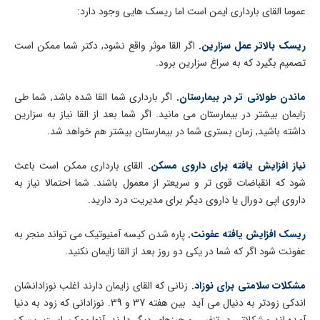
عموما القای بارداری ایمن است اما ریسک هایی وجود دارد:
ریسک بالاتر عمل سزارین.
اگر القا موثر واقع نشود, دکتر شما ممکن است
تصمیم بگیرد که به سراغ سزارین برود.
ماندن طولانی تر در بیمارستان.
اگر بارداری شما القا شده باشد, شما طی
زایمان بیشتر در بیمارستان می مانید. اگر شما بعد از القا نیاز به سزارین
داشته باشید, زمان بستری شما در بیمارستان بیشتر هم خواهد شد.
نیاز افزایش یافته برای داروی مسکن.
القای بارداری ممکن است باعث
شود که انقباضات قوی تر و سریعتر از معمول باشند. شما احتمالا نیاز به
داروی اپی دورال یا داروی دیگر برای مدیریت درد دارید.
ریسک افزایش یافته عفونت.
پاره شدن کیسه آمنیوتیک می تواند منجر به
عفونت شود اگر که شما در یکی دو روز بعد از القا زایمان نکنید.
مشکلات سلامتی برای نوزاد.
زنانی که القای زایمان دارند اغلب نوزادانشان
اندکی زودتر به دنیال می آید بین هفته 37 و 39. نوزادانی که زود به دنیا
آمده اند مشکلاتی در تنفس و چیزهای دیگر دارند. آنها ممکن است ریسک