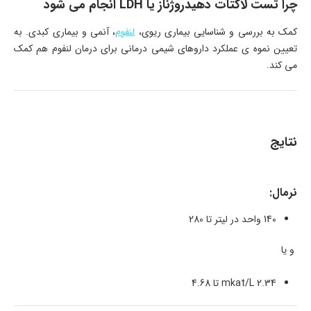
چرا تست لاکتات دهیدروژناز یا LDH انجام می شود
کمک به بررسی و شناسایی بیماری ریوی،
لنفوم
، آنمی و بیماری کبدی. به
تعیین نموه ی عملکرد داروهای شیمی درمانی برای درمان لنفوم هم کمک
می کند.
نتایج
نرمال:
140 واحد در لیتر تا 280
و یا
2.34 mkat/L تا 4.68