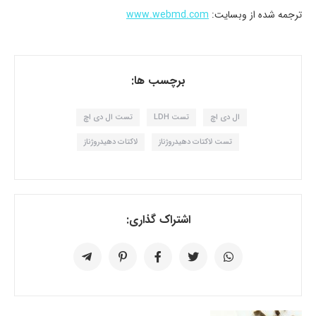
ترجمه شده از وبسایت:
www.webmd.com
برچسب ها:
ال دی اچ
تست LDH
تست ال دی اچ
تست لاکتات دهیدروژناز
لاکتات دهیدروژناز
اشتراک گذاری: