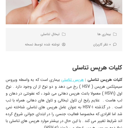
بیماری ها
تبخال تناسلی
0 نظر کاربران
نوشته شده توسط
نسخه
کلیات هرپس تناسلی
کلیات هرپس تناسلی :
هرپس تناسلی
بیماری است که به واسطه ویروس
سیمپلکس هرپس ( HSV ) رخ می دهد و دو نوع از ان وجود دارد . نوع
اول (HSV1 ) معمولا باعث هرپس دهانی می شود ، که عفونتی در دهان و
لب هاست . علایم رایج ان تاول تبخالی و تاول های دهانی همراه با تب
است . در گذشته HSV-1 به عنوان عامل هرپس های تناسلی شناخته نمی
شد اما افرادی که مخصوصا فعالیت جنسی را در ابتدای جوانی شروع کرده
اند شرایط تغییر می کند . با این حال در بیشتر موارد هرپس های تناسلی با
نوع دوم ویروس هرپس ایجاد می شوند (HSV-2).