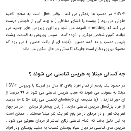
HSV-2 در عصب ها زندگی می کند . وقتی فعال است به سطح ناحیه
عفونی می رود ( پوست یا غشای مخاطی ) و چند کپی از خودش درست
می کند که shedding نامیده می شود زیرا این ویروس های جدید می
توانند اکنون شخص دیگری را الوده کنند . سپس ویروس به قسمت پشت
پایینی عصب و به غده عصبی (توده ای از بافت عصبی ) می رود که
معمولا برروی نخاع است جاییکه تا مدتی در حال سکون می ماند .
چه کسانی مبتلا به هرپس تناسلی می شوند ؟
در حدود یک پنجم از تمام افراد بالای 12 سال در امریکا با ویروس HSV-2
مبتلا به عفونت می شوند که سبب هرپس تناسلی می شود اما 99 درصد از
ان خبر ندارند . (با مقایسه ای کارشناسان تخمین می زنند 50 تا 80 درصد
از افراد بزرگسال هرپس تناسلی دارند . ) زنان بیشتر از مردان – در هر چهار
نفر یک نفر و در مردان در هر پنج نفر یک نفر مبتلا هستند . ممکن است
به این دلیل باشد که اندام تناسلی زنان اسانتر از مردان عفونی می شود .
هرپس های تناسلی در میان سیاه پوستان نسبت به سفید پوستان ودر افراد