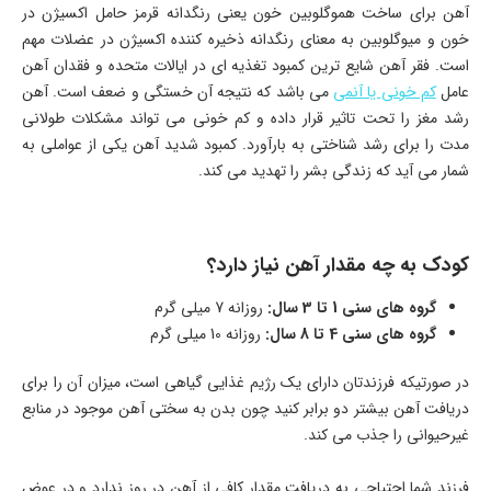
آهن برای ساخت هموگلوبین خون یعنی رنگدانه قرمز حامل اکسیژن در
خون و میوگلوبین به معنای رنگدانه ذخیره کننده اکسیژن در عضلات مهم
است. فقر آهن شایع ترین کمبود تغذیه ای در ایالات متحده و فقدان آهن
عامل
کم خونی یا آنمی
می باشد که نتیجه آن خستگی و ضعف است. آهن
رشد مغز را تحت تاثیر قرار داده و کم خونی می تواند مشکلات طولانی
مدت را برای رشد شناختی به بارآورد. کمبود شدید آهن یکی از عواملی به
شمار می آید که زندگی بشر را تهدید می کند.
کودک به چه مقدار آهن نیاز دارد؟
گروه های سنی 1 تا 3 سال:
روزانه 7 میلی گرم
گروه های سنی 4 تا 8 سال:
روزانه 10 میلی گرم
در صورتیکه فرزندتان دارای یک رژیم غذایی گیاهی است، میزان آن را برای
دریافت آهن بیشتر دو برابر کنید چون بدن به سختی آهن موجود در منابع
غیرحیوانی را جذب می کند.
فرزند شما احتیاجی به دریافت مقدار کافی از آهن در روز ندارد و در عوض