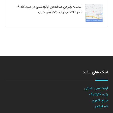
لیست بهترین متخصص ارتودنسی در میرداماد +
نحوه انتخاب یک متخصص خوب
لینک های مفید
ارتودنسی نامرئی
رژیم کتوژنیک
جراح لاغری
تام استخر