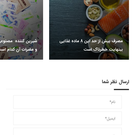
مصرف بیش از حد این 8 ماده غذایی
شیرین کننده مصنوعی
بینهایت خطرناک است
و مضرات آن کدام اس
ارسال نظر شما