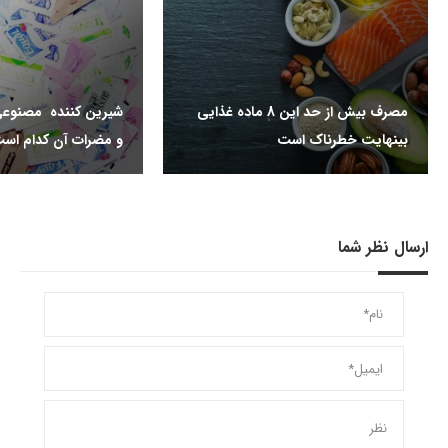
مصرف بیش از حد این 8 ماده غذایی
شیرین کننده مصنوعی
بینهایت خطرناک است
و مضرات آن کدام اس
ارسال نظر شما