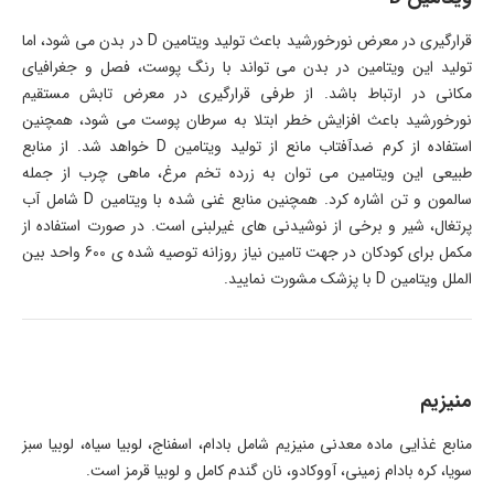
قرارگیری در معرض نورخورشید باعث تولید ویتامین D در بدن می شود، اما
تولید این ویتامین در بدن می تواند با رنگ پوست، فصل و جغرافیای
مکانی در ارتباط باشد. از طرفی قرارگیری در معرض تابش مستقیم
نورخورشید باعث افزایش خطر ابتلا به سرطان پوست می شود، همچنین
استفاده از کرم ضدآفتاب مانع از تولید ویتامین D خواهد شد. از منابع
طبیعی این ویتامین می توان به زرده تخم مرغ، ماهی چرب از جمله
سالمون و تن اشاره کرد. همچنین منابع غنی شده با ویتامین D شامل آب
پرتغال، شیر و برخی از نوشیدنی های غیرلبنی است. در صورت استفاده از
مکمل برای کودکان در جهت تامین نیاز روزانه توصیه شده ی 600 واحد بین
الملل ویتامین D با پزشک مشورت نمایید.
منیزیم
منابع غذایی ماده معدنی منیزیم شامل بادام، اسفناج، لوبیا سیاه، لوبیا سبز
سویا، کره بادام زمینی، آووکادو، نان گندم کامل و لوبیا قرمز است.