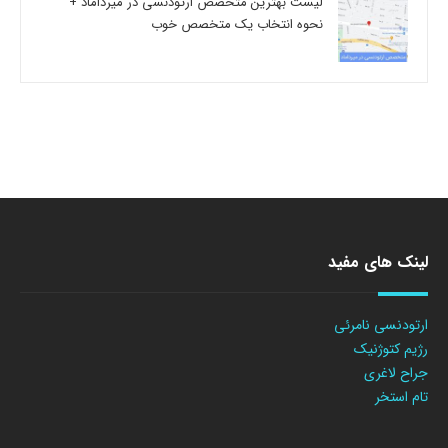
لیست بهترین متخصص ارتودنسی در میرداماد +
نحوه انتخاب یک متخصص خوب
لینک های مفید
ارتودنسی نامرئی
رژیم کتوژنیک
جراح لاغری
تام استخر