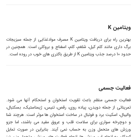
ویتامین K
بهترین راه برای دریافت ویتامین K مصرف موادغذایی از جمله سبزیجات
برگ داری مانند کلم کیل، شلغم، کلم، اسفناج و بروکلی است. همچنین در
حدود 10 درصد جذب ویتامین K از طریق باکتری های خوب در روده است.
فعالیت جسمی
فعالیت جسمی منظم باعث تقویت استخوان و استحکام آنها می شود.
تمریناتی از جمله دویدن، پیاده روی، رقص، تنیس، ژیمناستیک، بسکتبال،
والیبال، اسکیت برد و فوتبال در ساخت استخوان ها موثر است. هرچند شنا
و دوچرخه سواری برای سلامت قلب و عروق مفید می باشند، اما جزو
ورزش های متحمل وزن به حساب نمی آیند. بنابراین در صورت تمایل
کودکان به انجام این ورزش ها، انجام فعالیت های ورزشی متحمل وزن نیز