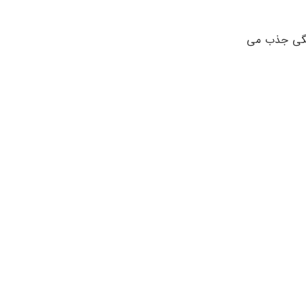
 معمولا در چند ماه جذب می شود و در آخرین زمان در سن 1 یا 2 سالگی جذب می