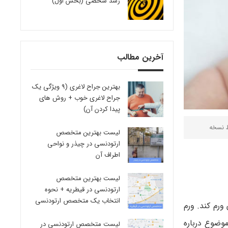
رشد شخصی (بخش اول)
آخرین مطالب
بهترین جراح لاغری (9 ویژگی یک
جراح لاغری خوب + روش های
پیدا کردن آن)
ط
نسخه
لیست بهترین متخصص
ارتودنسی در چیذر و نواحی
اطراف آن
لیست بهترین متخصص
ارتودنسی در قیطریه + نحوه
انتخاب یک متخصص ارتودنسی
رم کند. ورم
موضوع درباره
لیست متخصص ارتودنسی در