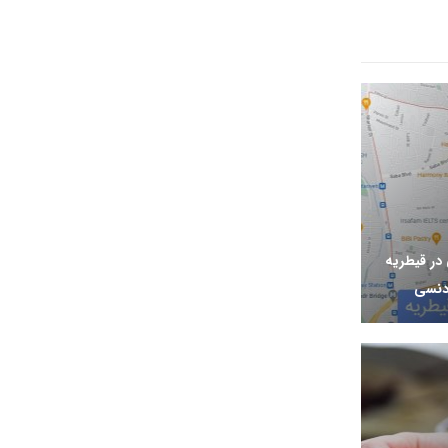
ر قیطریه
دنسی