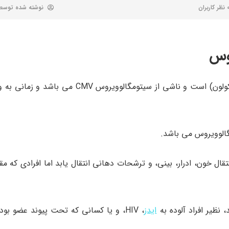
 کاربران
نوشته شده توس
روس
گاستروانتریت سیتومگالوویروس التهاب معده و یا روده بزرگ (کولون) است و ناشی از سیت
ق تماس جنسی، انتقال خون، ادرار، بینی، و ترشحات دهانی انتقال یابد اما افرادی ک
نظیر افراد آلوده به
ایدز
، HIV، و یا کسانی که تحت پیوند عضو بو