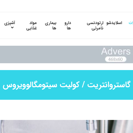
ات
اسلایدشو
ارتودنسی
دارو
بیماری
مواد
آشپزی
نامرئی
ها
ها
غذایی
گاستروانتریت / کولیت سیتومگالوویروس