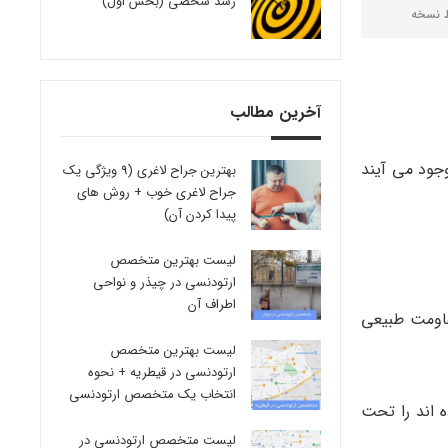
رشد شخصی (بخش اول)
ط
نسخه
آخرین مطالب
ومگالوویروس CMV می باشد و زمانی به وجود می آیند
بهترین جراح لاغری (9 ویژگی یک
جراح لاغری خوب + روش های
پیدا کردن آن)
لیست بهترین متخصص
ارتودنسی در چیذر و نواحی
اطراف آن
ه مقاومت طبیعی
لیست بهترین متخصص
ارتودنسی در قیطریه + نحوه
انتخاب یک متخصص ارتودنسی
ده اند را تحت
لیست متخصص ارتودنسی در