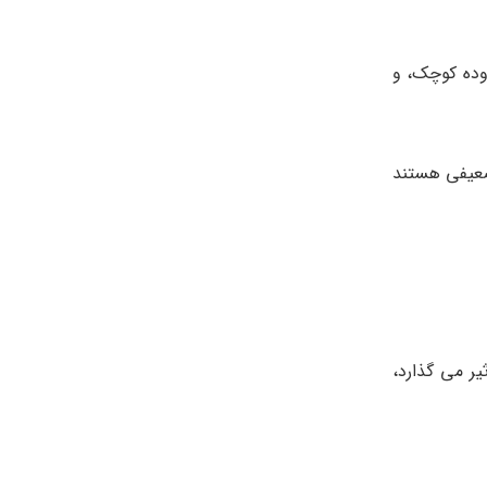
وده کوچک، و
نی ضعیفی هستند
تاثیر می گذارد،