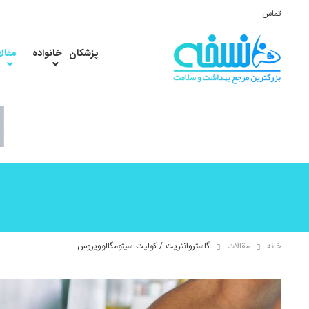
تماس
پزشکان
خانواده
مقال
خانه
مقالات
گاستروانتریت / کولیت سیتومگالوویروس