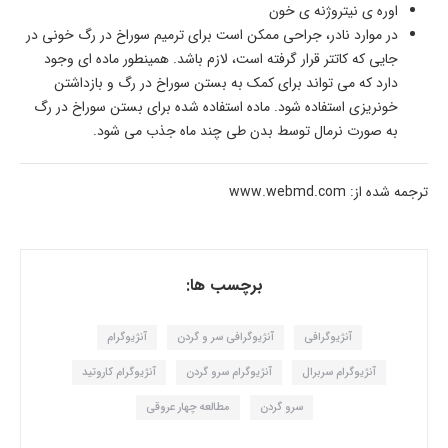
اوره ی نیتروژنه ی خون
در موارد نادر، جراحی ممکن است برای ترمیم سوراخ در رگ خونی در
جایی که کاتتر قرار گرفته است، لازم باشد. همینطور ماده ای وجود
دارد که می تواند برای کمک به بستن سوراخ در رگ و بازداشتن
خونریزی استفاده شود. ماده استفاده شده برای بستن سوراخ در رگ
به صورت نرمال توسط بدن طی چند ماه جذب می شود.
ترجمه شده از: www.webmd.com
برچسب ها:
آنژیوگرافی
آنژیوگرافی سر و گردن
آنژیوگرام
آنژیوگرام سربرال
آنژیوگرام سرو گردن
آنژیوگرام کاروتید
سرو گردن
مطالعه چهار عروقی