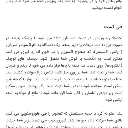
لباس های خود را در بیاورید. به شما یک روپوش داده می شود تا در زمان
انجام تست بپوشید.
طی تست
احتمالا راه وریدی در دست شما قرار داده می شود تا پزشک بتواند در
صورت نیاز به شما مایعات یا دارو بدهد. یک دستگاه به نام اکسیمتر ضربانی
( پالس اکسیمتر)، که سطوح اکسیژن را در خون اندازه گیری می کند،
ممکن است به انگشت یا گوش شما متصل شود. دیسک های کوچک
(الکترودها) روی دست ها، سینه یا پاها قرار داده می شود تا ریتم و ضربان
قلب شما را ثبت کند. شما بر روی میز اشعه ایکس دراز خواهید کشید. یک
لحاف یا پتو بخواهید تا وضعیت خود را راحت کنید. یک نوار یا کیسه شن
ممکن است استفاده شود تا بدن شما ثابت شود. یک پوشش سربی ممکن
است زیر نواحی تناسلی و لگن شما قرار داده شود تا مانع از مواجهه اشعه
ایکس شود.
یک استوانه گرد یا جعبه مستطیل که تصاویر را طی فلوروسکوپی می گیرد
بالای شما حرکت داده خواهد شد. فلوروسکوپ طی تست زیر شما حرکت
خواهد کرد. جایی که کاتتر وارد خواهد شد (در کشاله ران یا بالای آرنج)