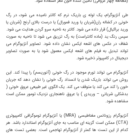
(مطالعه چهار عروقی) تامین کننده خون مغز استفاده شود.
طی آنژیوگرام، یک لوله ی باریک نرم که کاتتر نامیده می شود، در رگ
خونی در کشاله ران(شریان یا ورید فمورال) یا درست بالای آرنج (شریان یا
ورید براکیال) قرار داده می شود. کاتتر به ناحیه سرو گردن هدایت می شود.
سپس رنگ ید (ماده کانتراست) به رگ تزریق می شود تا ناحیه به صورت
شفاف در عکس های اشعه ایکس نشان داده شود. تصاویر آنژیوگرام می
تواند تبدیل به فیلم های اشعه ایکس معمول شود یا به صورت تصاویر
دیجیتال در کامپیوتر ذخیره شود.
آنژیوگرام می تواند تورم موجود در رگ خونی (آنوریسم) را پیدا کند. این
روش می تواند باریک شدن یا انسداد رگ خونی را نشان دهد که جریان
خون را کند می کند یا متوقف می کند. یک الگوی غیر طبیعی عروق خونی (
بدشکلی شریانی – وریدی ) یا عروق ناهنجاری نزدیک تومور ممکن است
مشاهده شود.
آنژیوگرام رزونانس مغناطیسی (MRA) یا آنژیوگرام توموگرافی کامپیوتری
(CTA) ممکن است گزینه ای مناسب به جای آنژیوگرام استاندارد باشد. هر
کدام از این تست ها کمتر از آنژیوگرام تهاجمی است. بعضی تست های