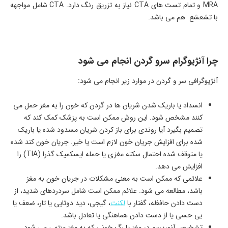
MRA و تمام تست های CTA نیاز به تزریق رنگ دارد. CTA شامل مواجهه
با تشعشع هم می باشد.
چرا آنژیوگرام سرو گردن انجام می شود
آنژیوگرافی سر و گردن در موارد زیر انجام می شود:
انسداد یا باریک شدن شریان ها در گردن که خون را به مغز حمل می
کنند مشخص شود. این روش ممکن است به پزشک کمک کند که
تصمیم بگیرد آیا روندی برای باز کردن شریان مسدود شده یا باریک
شده برای افزایش جریان خون لازم است یا خیر. جریان خون کند شده
یا متوقف شده احتمال سکته مغزی یا حمله ایسکمیک گذرا (TIA) را
افزایش می دهد.
علائمی که ممکن است به معنی مشکلات در جریان خون به مغز
باشد، مطالعه می شود. علائم ممکن است شامل سردردهای شدید، از
دست دادن حافظه، گفتار با
لکنت
، گیجی، دید دوتایی یا تار، ضعف یا
بی حسی یا از دست دادن هماهنگی یا تعادل باشد.
تشخیص آنوریسم در مغز یا رگ خونی که به مغز منتهی می شود.