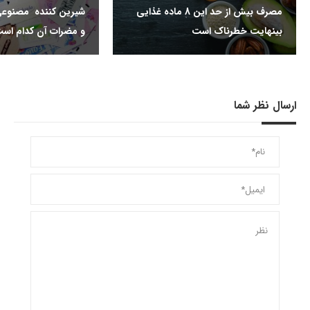
مصرف بیش از حد این 8 ماده غذایی
شیرین کننده مصنوعی
بینهایت خطرناک است
و مضرات آن کدام اس
ارسال نظر شما