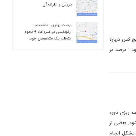
دروس و اطراف آن
لیست بهترین متخصص
ارتودنسی در میرداماد + نحوه
انتخاب یک متخصص خوب
چ کس درباره
علت دقیق این شرایط مطمئن نیست. شیوع هایپواسپادیاس طی چند دهه گذشته در جهان در حال افزایش است. شیوع آن به حدود 1 درصد در
مه ریزی دوره
ود. بعضی از
 مشکل انجام