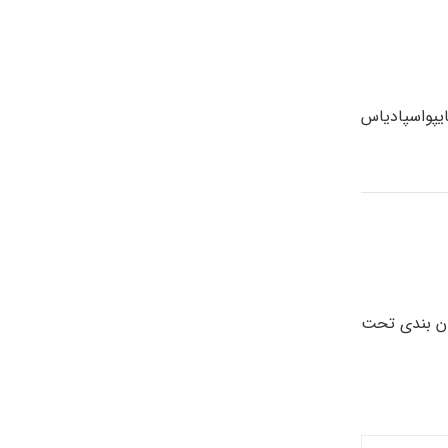
ه هایپواسپادیاس
مان بندی تحت