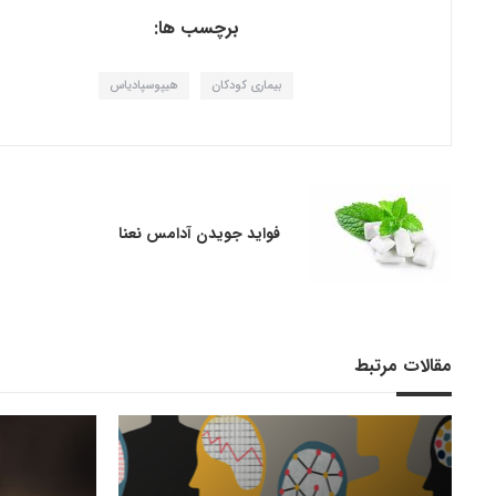
برچسب ها:
بیماری کودکان
هیپوسپادیاس
فواید جویدن آدامس نعنا
مقالات مرتبط