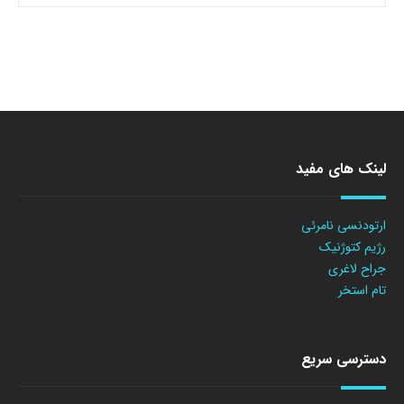
لینک های مفید
ارتودنسی نامرئی
رژیم کتوژنیک
جراح لاغری
تام استخر
دسترسی سریع