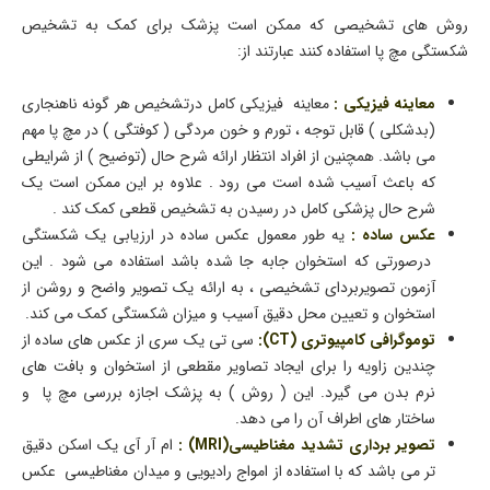
روش های تشخیصی که ممکن است پزشک برای کمک به تشخیص
شکستگی مچ پا استفاده کنند عبارتند از:
معاینه فیزیکی :
معاینه فیزیکی کامل درتشخیص هر گونه ناهنجاری
(بدشکلی ) قابل توجه ، تورم و خون مردگی ( کوفتگی ) در مچ پا مهم
می باشد. همچنین از افراد انتظار ارائه شرح حال (توضیح ) از شرایطی
که باعث آسیب شده است می رود . علاوه بر این ممکن است یک
شرح حال پزشکی کامل در رسیدن به تشخیص قطعی کمک کند .
عکس ساده :
یه طور معمول عکس ساده در ارزیابی یک شکستگی
درصورتی که استخوان جابه جا شده باشد استفاده می شود . این
آزمون تصویربردای تشخیصی ، به ارائه یک تصویر واضح و روشن از
استخوان و تعیین محل دقیق آسیب و میزان شکستگی کمک می کند.
توموگرافی کامپیوتری (CT):
سی تی یک سری از عکس های ساده از
چندین زاویه را برای ایجاد تصاویر مقطعی از استخوان و بافت های
نرم بدن می گیرد. این ( روش ) به پزشک اجازه بررسی مچ پا و
ساختار های اطراف آن را می دهد.
تصویر برداری تشدید مغناطیسی(MRI) :
ام آر آی یک اسکن دقیق
تر می باشد که با استفاده از امواج رادیویی و میدان مغناطیسی عکس