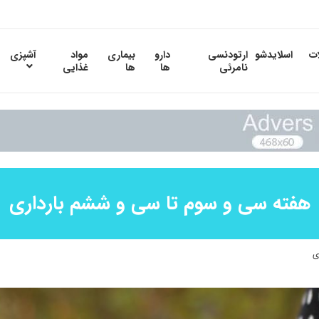
ات
اسلایدشو
ارتودنسی
دارو
بیماری
مواد
آشپزی
نامرئی
ها
ها
غذایی
هفته سی و سوم تا سی و ششم بارداری
ی