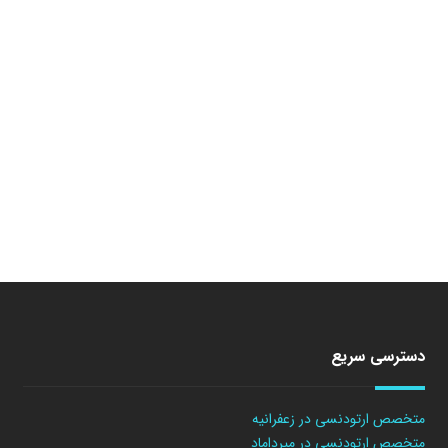
دسترسی سریع
متخصص ارتودنسی در زعفرانیه
متخصص ارتودنسی در میرداماد