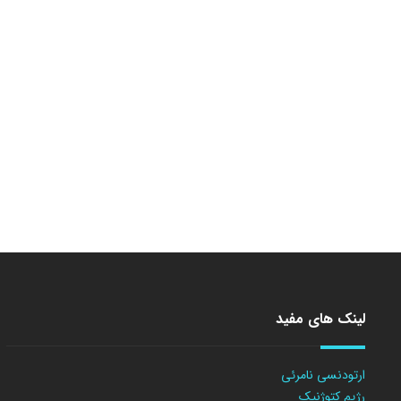
لینک های مفید
ارتودنسی نامرئی
رژیم کتوژنیک