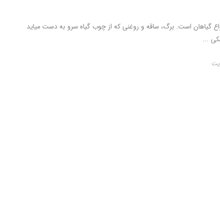
واع گیاهان است. برگ، ساقه و روغنی که از چوب گیاه سرو به دست میاید
ی ...
یت