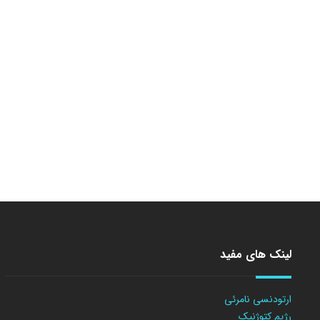
لینک های مفید
ارتودنسی نامرئی
رژیم کتوژنیک