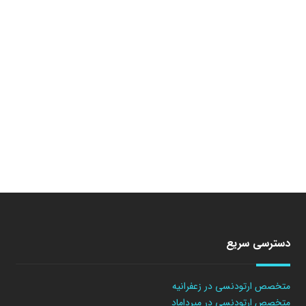
دسترسی سریع
متخصص ارتودنسی در زعفرانیه
متخصص ارتودنسی در میرداماد