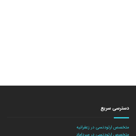
دسترسی سریع
متخصص ارتودنسی در زعفرانیه
متخصص ارتودنسی در میرداماد