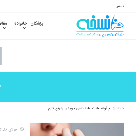
تماس
پزشکان
خانواده
مقال
چ
خانه
چگونه عادت غلط ناخن جویدن را رفع کنیم
جولای 18, 2016