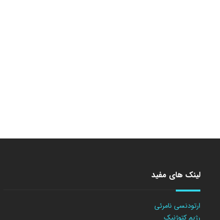
لینک های مفید
ارتودنسی نامرئی
رژیم کتوژنیک