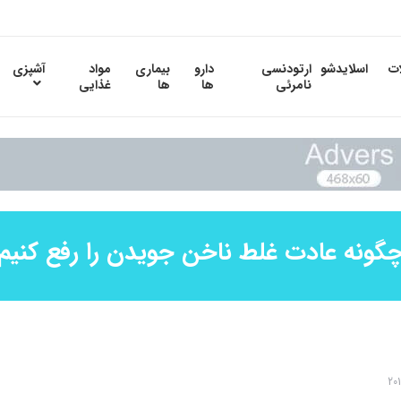
ات
اسلایدشو
ارتودنسی
دارو
بیماری
مواد
آشپزی
نامرئی
ها
ها
غذایی
گونه عادت غلط ناخن جویدن را رفع کنیم