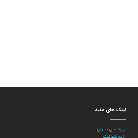
لینک های مفید
ارتودنسی نامرئی
رژیم کتوژنیک