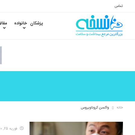
تماس
پزشکان
خانواده
مقال
خانه
واکسن کروناویروس
فوریه 25, 2020