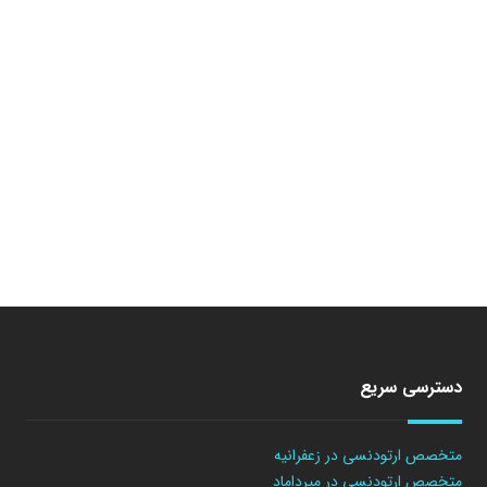
دسترسی سریع
متخصص ارتودنسی در زعفرانیه
متخصص ارتودنسی در میرداماد