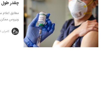
چقدر طول م
مطابق اعلام س
ویروس ممکن ا
کامران 