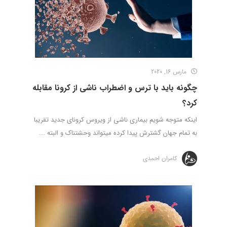
مارس 16, 2020
چگونه باید با ترس و اضطراب ناشی از کرونا مقابله
کرد؟
اینکه متوجه شویم بیماری ناشی از ویروس کرونای جدید تقریبا
به تمام جهان گشترش پیدا کرده میتواند وحشتناک و البته ...
کامران احمدی