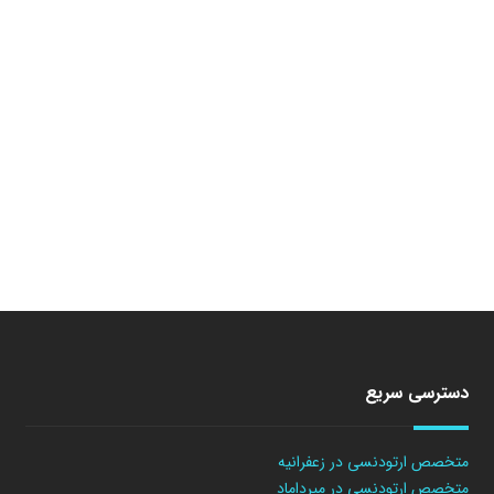
دسترسی سریع
متخصص ارتودنسی در زعفرانیه
متخصص ارتودنسی در میرداماد