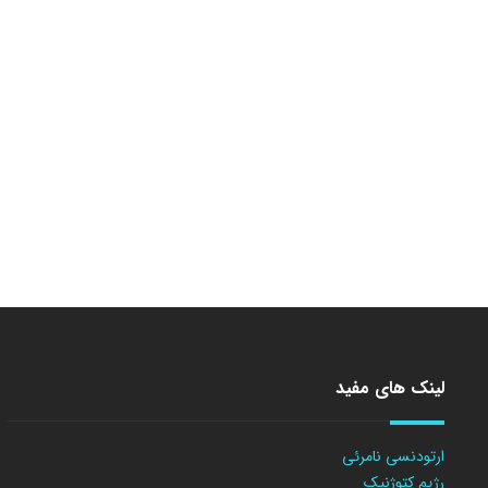
لینک های مفید
ارتودنسی نامرئی
رژیم کتوژنیک