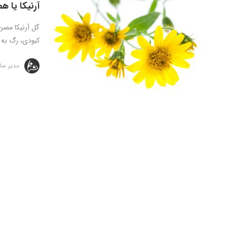
آرنیکا یا ه
گل آرنیکا مصرف
کبودی، رگ به 
مدیر سا