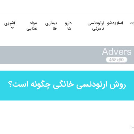
ات
اسلایدشو
ارتودنسی
دارو
بیماری
مواد
آشپزی
نامرئی
ها
ها
غذایی
روش ارتودنسی خانگی چگونه است؟