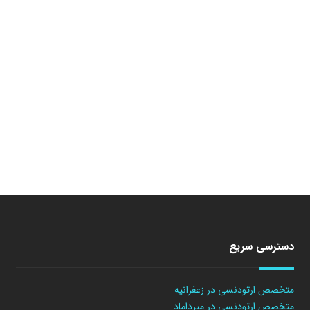
دسترسی سریع
متخصص ارتودنسی در زعفرانیه
متخصص ارتودنسی در میرداماد