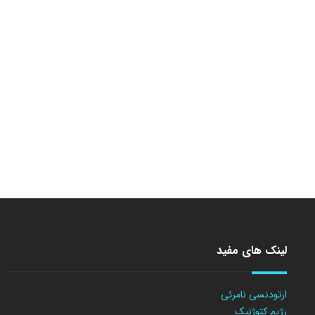
لینک های مفید
ارتودنسی نامرئی
رژیم کتوژنیک