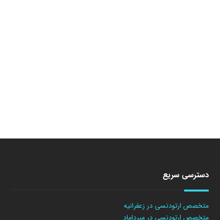
دسترسی سریع
متخصص ارتودنسی در زعفرانیه
متخصص ارتودنسی در میرداماد