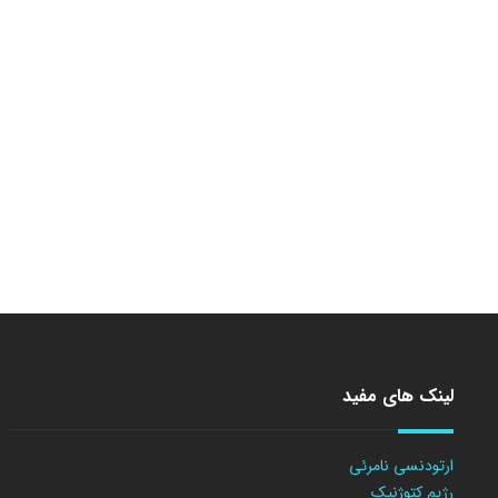
لینک های مفید
ارتودنسی نامرئی
رژیم کتوژنیک