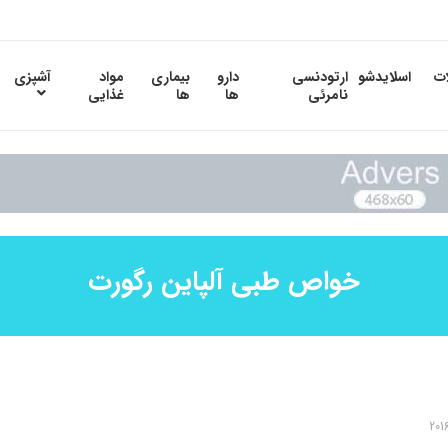
ات
اسلایدشو
ارتودنسی
دارو
بیماری
مواد
آشپزی
نامرئی
ها
ها
غذایی
خواص طبی آلپاین رگورت