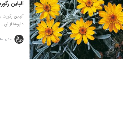
آلپاین رگور
آلپاین رگورت 
داروها از آن ...
مدیر سا