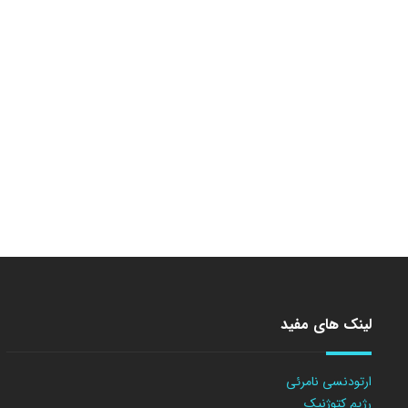
لینک های مفید
ارتودنسی نامرئی
رژیم کتوژنیک