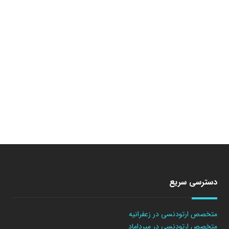
دسترسی سریع
متخصص ارتودنسی در زعفرانیه
متخصص ارتودنسی در میرداماد