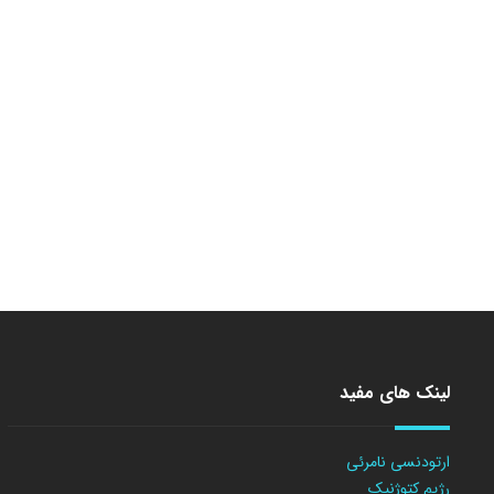
لینک های مفید
ارتودنسی نامرئی
رژیم کتوژنیک