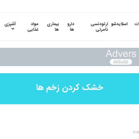
ات
اسلایدشو
ارتودنسی
دارو
بیماری
مواد
آشپزی
نامرئی
ها
ها
غذایی
خشک کردن زخم ها