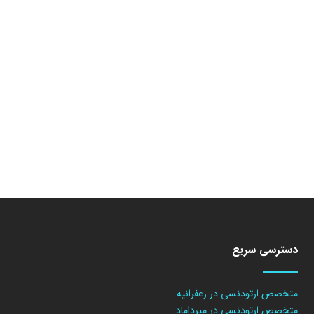
دسترسی سریع
متخصص ارتودنسی در زعفرانیه
متخصص ارتودنسی در میرداماد