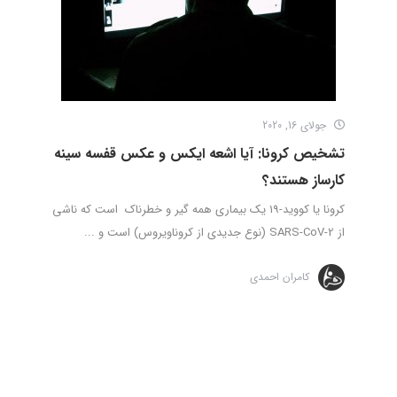
جولای 16, 2020
تشخیص کرونا: آیا اشعه ایکس و عکس قفسه سینه
کارساز هستند؟
کرونا یا کووید-19 یک بیماری همه گیر و خطرناک است که ناشی
از SARS-CoV-2 (نوع جدیدی از کروناویروس) است و ...
کامران احمدی