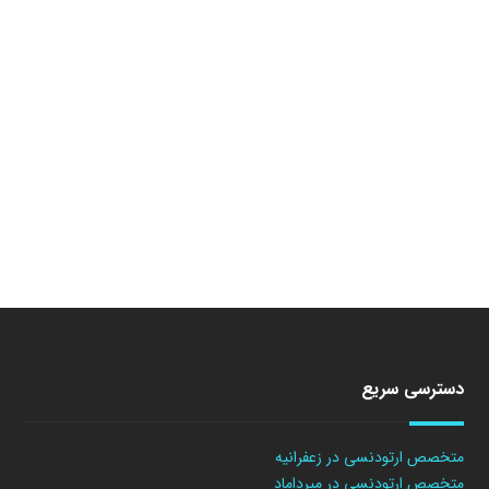
دسترسی سریع
متخصص ارتودنسی در زعفرانیه
متخصص ارتودنسی در میرداماد