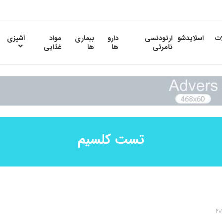
ات
اسلایدشو
ارتودنسی
دارو
بیماری
مواد
آشپزی
نامرئی
ها
ها
غذایی
تست کلسیم