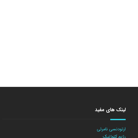
لینک های مفید
ارتودنسی نامرئی
رژیم کتوژنیک