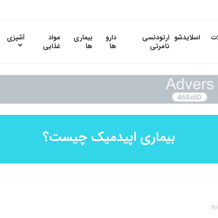
ات
اسلایدشو
ارتودنسی
دارو
بیماری
مواد
آشپزی
نامرئی
ها
ها
غذایی
بیماری اپیدمیک چیست؟