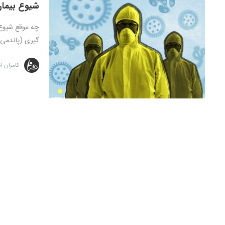
شیوع بیمار
چه موقع شیوع 
گیری (پاندمی)
کامران 