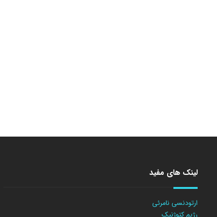
لینک های مفید
ارتودنسی نامرئی
رژیم کتوژنیک