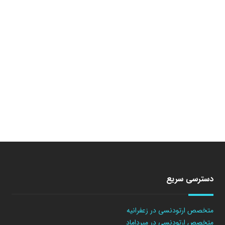
دسترسی سریع
متخصص ارتودنسی در زعفرانیه
متخصص ارتودنسی در میرداماد