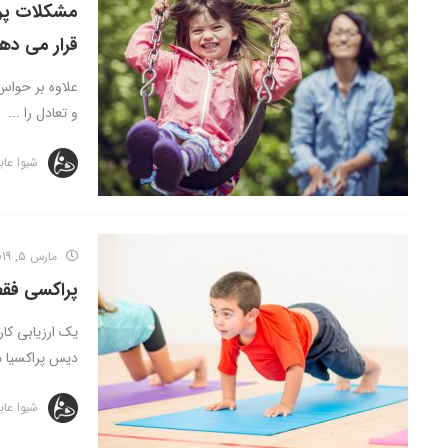
مشکلات پر
قرار می ده
علاوه بر حواس
و تعادل را ...
شیوا عاب
مارس 5, 2019
پراکسی فقط
یک ارزیابی کا
دیس پراکسیا می
شیوا عاب