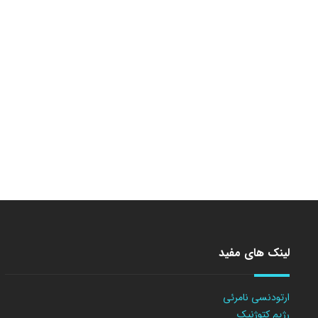
لینک های مفید
ارتودنسی نامرئی
رژیم کتوژنیک