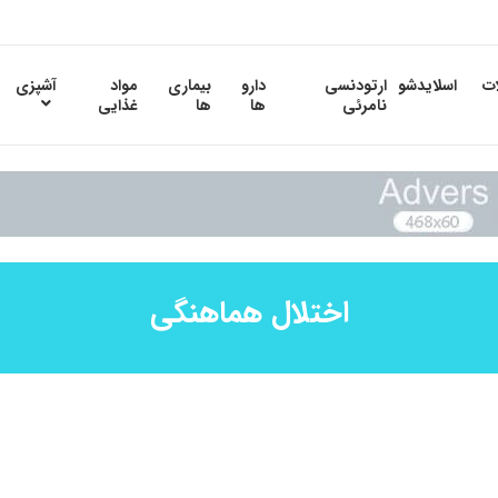
ات
اسلایدشو
ارتودنسی
دارو
بیماری
مواد
آشپزی
نامرئی
ها
ها
غذایی
اختلال هماهنگی