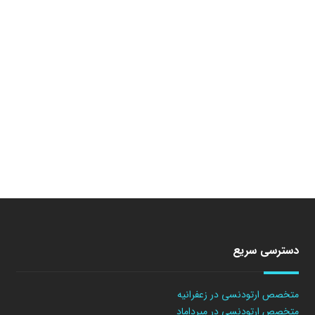
دسترسی سریع
متخصص ارتودنسی در زعفرانیه
متخصص ارتودنسی در میرداماد