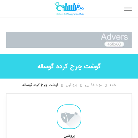
گوشت چرخ کرده گوساله
خانه
مواد غذایی
پروتئین
گوشت چرخ کرده گوساله
پروتئین