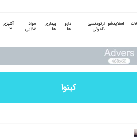
لات
اسلایدشو
ارتودنسی
دارو
بیماری
مواد
آشپزی
نامرئی
ها
ها
غذایی
کینوا