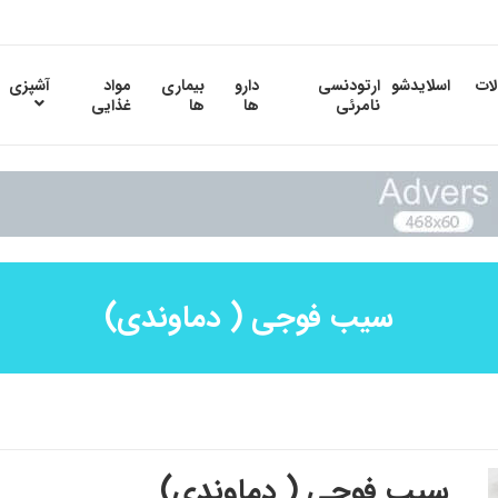
لات
اسلایدشو
ارتودنسی
دارو
بیماری
مواد
آشپزی
نامرئی
ها
ها
غذایی
سیب فوجی ( دماوندی)
سیب فوجی ( دماوندی)