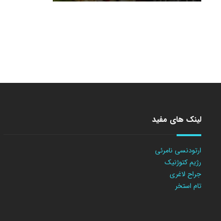
لینک های مفید
ارتودنسی نامرئی
رژیم کتوژنیک
جراح لاغری
تام استخر