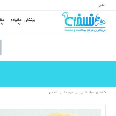
تماس
پزشکان
خانواده
مقا
خانه
مواد غذایی
میوه ها
آناناس