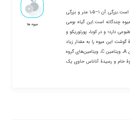
آناناس نوعی میوه است که ریشه آن از جنوب برزیل و پاراگوئه است.بزرگی آن ۱–۱٫۵ متر و بزرگی
 میوه نوعی میوه چندگانه است.این گیاه بومی
میوه ها
وعی دارد؛ و در کوبا، پورتوریکو و
ٔ گوشت این میوه را به مقدار زیاد
کنسرو می‌کنند.میوهٔ رسیدهٔ آناناس حاوی مواد زیر است: ویتامین A، ویتامین C، ویتامین‌های گروه
هٔ خام و رسیدهٔ آناناس حاوی یک