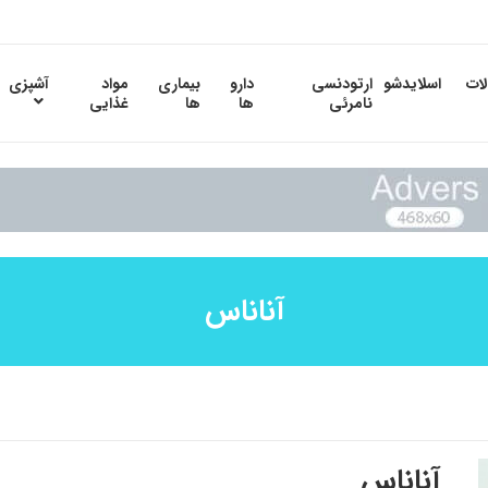
لات
اسلایدشو
ارتودنسی
دارو
بیماری
مواد
آشپزی
نامرئی
ها
ها
غذایی
آناناس
آناناس