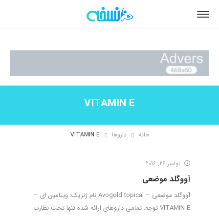
VITAMIN E
خانه
داروها
VITAMIN E
نوامبر 26, 2016
آووگلد موضعی
آووگلد موضعی – Avogold topical نام ژنریک: ویتامین ای –
VITAMIN E توجه: تمامی داروهای ارائه شده تنها تحت نظارت