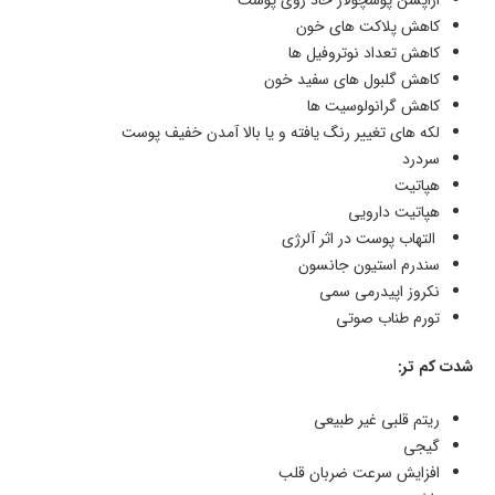
اراپشن پوسچولار حاد روی پوست
کاهش پلاکت های خون
کاهش تعداد نوتروفیل ها
کاهش گلبول های سفید خون
کاهش گرانولوسیت ها
لکه های تغییر رنگ یافته و یا بالا آمدن خفیف پوست
سردرد
هپاتیت
هپاتیت دارویی
التهاب پوست در اثر آلرژی
سندرم استیون جانسون
نکروز اپیدرمی سمی
تورم طناب صوتی
شدت کم تر:
ریتم قلبی غیر طبیعی
گیجی
افزایش سرعت ضربان قلب