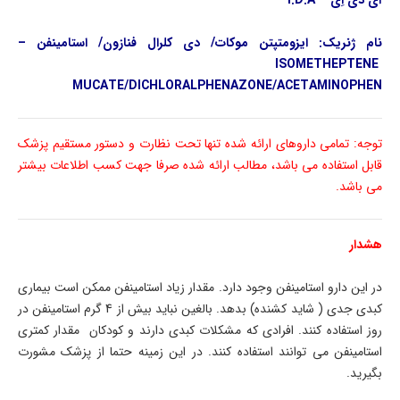
آی دی اِی – I.D.A
نام ژنریک: ایزومتپتن موکات/ دی کلرال فنازون/ استامینفن –
ISOMETHEPTENE
MUCATE/DICHLORALPHENAZONE/ACETAMINOPHEN
توجه: تمامی داروهای ارائه شده تنها تحت نظارت و دستور مستقیم پزشک
قابل استفاده می باشد، مطالب ارائه شده صرفا جهت کسب اطلاعات بیشتر
می باشد.
هشدار
در این دارو استامینفن وجود دارد. مقدار زیاد استامینفن ممکن است بیماری
کبدی جدی ( شاید کشنده) بدهد. بالغین نباید بیش از 4 گرم استامینفن در
روز استفاده کنند. افرادی که مشکلات کبدی دارند و کودکان مقدار کمتری
استامینفن می توانند استفاده کنند. در این زمینه حتما از پزشک مشورت
بگیرید.