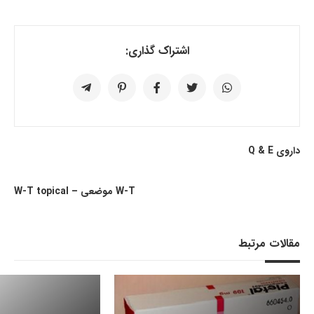
اشتراک گذاری:
داروی Q & E
W-T موضعی – W-T topical
مقالات مرتبط