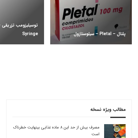
پلتال – Pletal – سیلوستازول
Syringe
مطالب ویژه نسخه
مصرف بیش از حد این 8 ماده غذایی بینهایت خطرناک
است