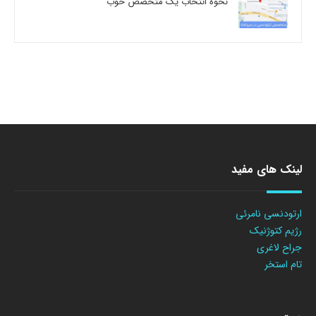
نحوه انتخاب یک متخصص خوب
لینک های مفید
ارتودنسی نامرئی
رژیم کتوژنیک
جراح لاغری
تام استخر