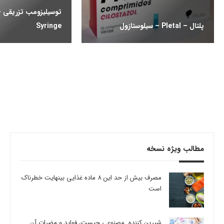
پلتال – Pletal – سیلوستازول
Syringe
مطالب ویژه نسخه
مصرف بیش از حد این 8 ماده غذایی بینهایت خطرناک
است
شیرین کننده مصنوعی چیست، فواید و مضرات آن