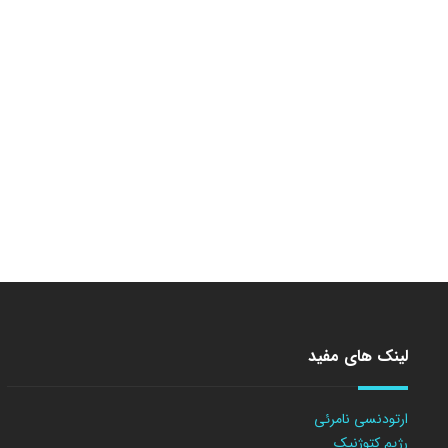
لینک های مفید
ارتودنسی نامرئی
رژیم کتوژنیک