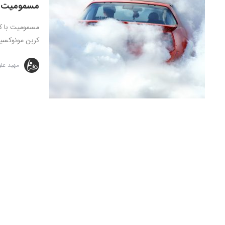
مسمومیت ب
کربن مونوکسید
مهبد عل