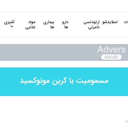
ات
اسلایدشو
ارتودنسی
دارو
بیماری
مواد
آشپزی
نامرئی
ها
ها
غذایی
مسمومیت با کربن مونوکسید