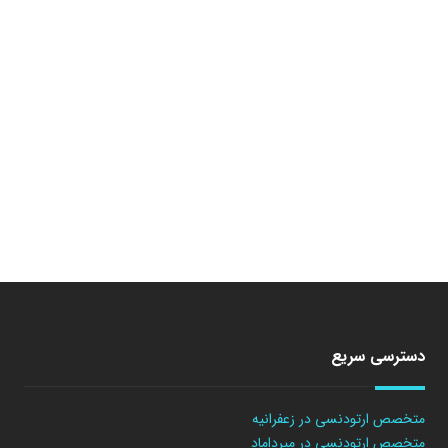
دسترسی سریع
متخصص ارتودنسی در زعفرانیه
متخصص ارتودنسی در میرداماد