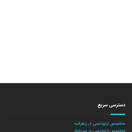
دسترسی سریع
متخصص ارتودنسی در زعفرانیه
متخصص ارتودنسی در میرداماد