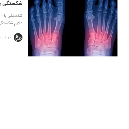
شکستگی پا
علایم شکستگی 
مهبد عل