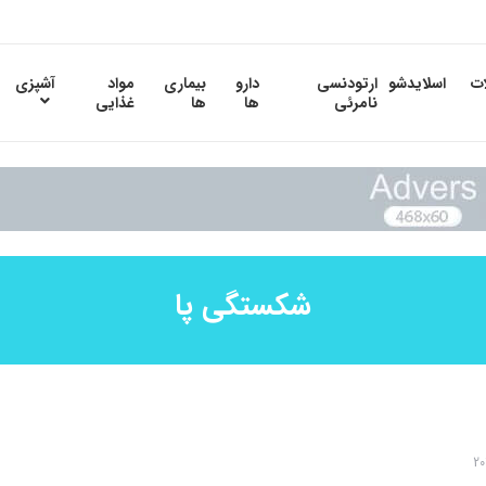
ات
اسلایدشو
ارتودنسی
دارو
بیماری
مواد
آشپزی
نامرئی
ها
ها
غذایی
شکستگی پا