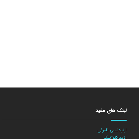
لینک های مفید
ارتودنسی نامرئی
رژیم کتوژنیک