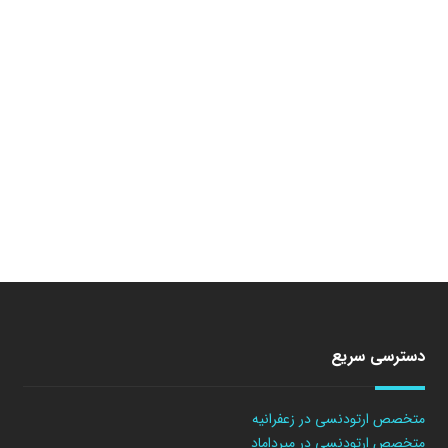
دسترسی سریع
متخصص ارتودنسی در زعفرانیه
متخصص ارتودنسی در میرداماد