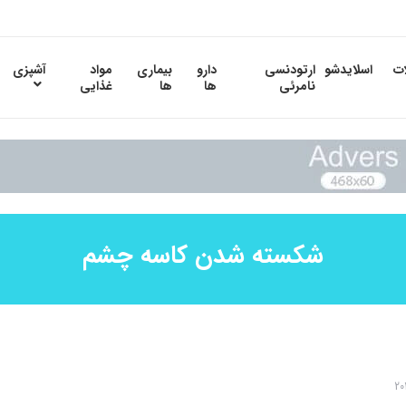
ات
اسلایدشو
ارتودنسی
دارو
بیماری
مواد
آشپزی
نامرئی
ها
ها
غذایی
شکسته شدن کاسه چشم