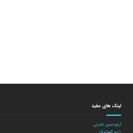
لینک های مفید
ارتودنسی نامرئی
رژیم کتوژنیک