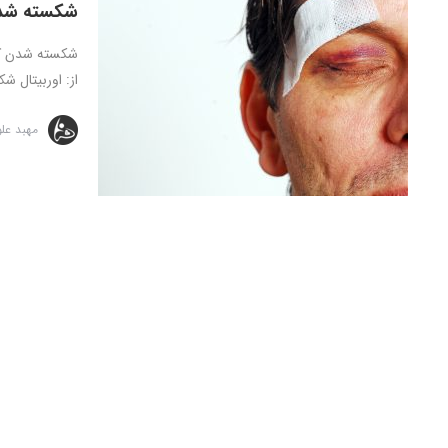
شکسته شد
از: اوربیتال 
مهبد عل