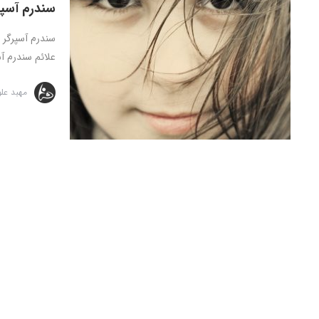
سندرم آسپر
علائم سندرم آ
مهبد عل