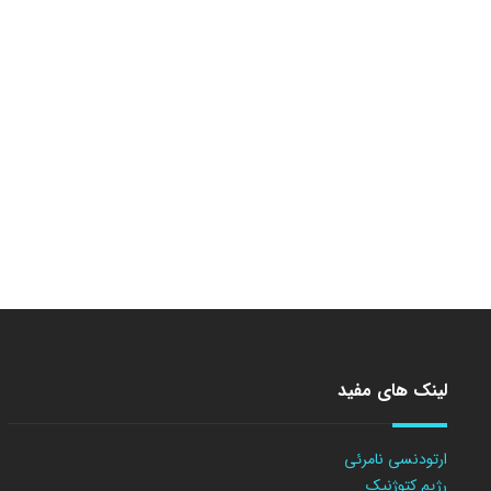
لینک های مفید
ارتودنسی نامرئی
رژیم کتوژنیک