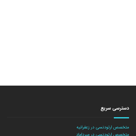
دسترسی سریع
متخصص ارتودنسی در زعفرانیه
متخصص ارتودنسی در میرداماد