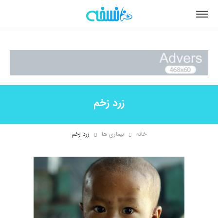
زرد زخم
خانه
بیماری ها
زرد زخم