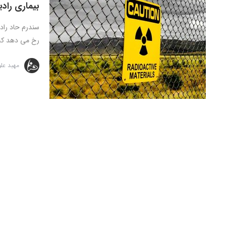
بیماری راد
رخ می دهد که ب
مهبد عل