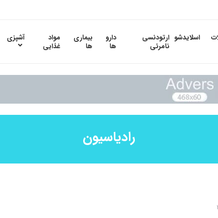
ات
اسلایدشو
ارتودنسی
دارو
بیماری
مواد
آشپزی
نامرئی
ها
ها
غذایی
رادیاسیون