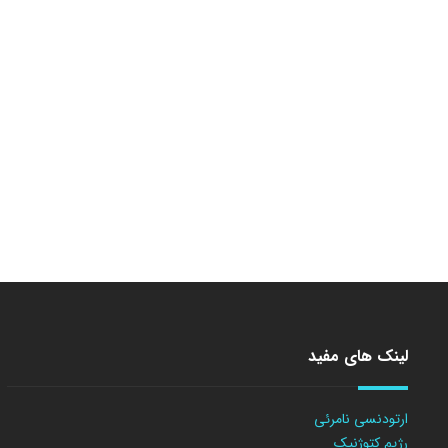
لینک های مفید
ارتودنسی نامرئی
رژیم کتوژنیک