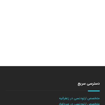
دسترسی سریع
متخصص ارتودنسی در زعفرانیه
متخصص ارتودنسی در میرداماد