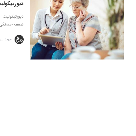
دیورتیکولی
ضعف خستگی تع
مهبد عل