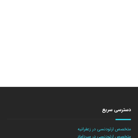
دسترسی سریع
متخصص ارتودنسی در زعفرانیه
متخصص ارتودنسی در میرداماد