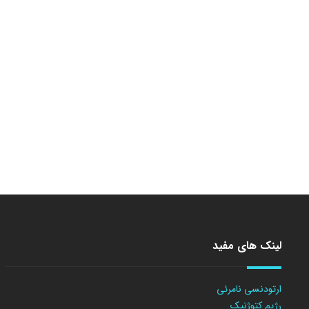
لینک های مفید
ارتودنسی نامرئی
رژیم کتوژنیک