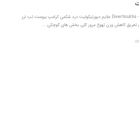
ت
دیورتیکولیت – Diverticulitis علایم دیورتیکولیت درد شکمی کرامپ یبوست تب لرز
ریق کاهش وزن تهوع مرور کلی بخش های کوچکی ...
وی