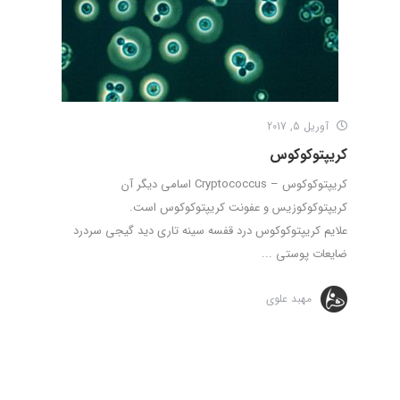
آوریل 5, 2017
کریپتوکوکوس
کریپتوکوکوس – Cryptococcus اسامی دیگر آن
کریپتوکوکوزیس و عفونت کریپتوکوکوس است.
علایم کریپتوکوکوس درد قفسه سینه تاری دید گیجی سردرد
ضایعات پوستی ...
مهبد علوی