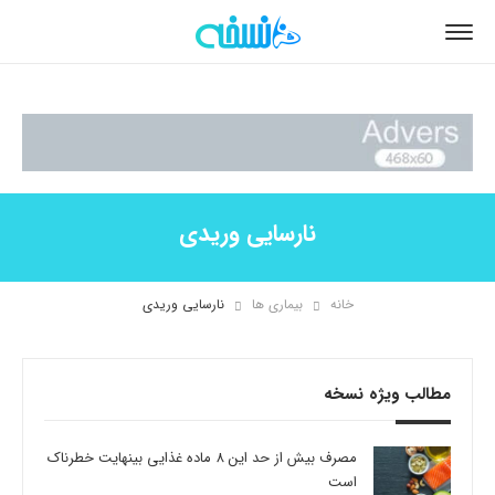
نارسایی وریدی
خانه
بیماری ها
نارسایی وریدی
مطالب ویژه نسخه
مصرف بیش از حد این 8 ماده غذایی بینهایت خطرناک
است