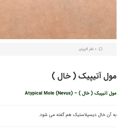
0 نظر کاربران
مول آتیپیک ( خال )
مول آتیپیک ( خال ) – (Atypical Mole (Nevus
به آن خال دیسپلاستیک هم گفته می شود.