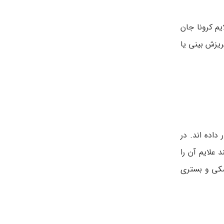
فتن علایم کرونا جان
یزش بینی یا
داده اند. در
 علایم آن را
زشکی و بستری