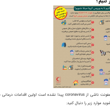
 کنیم؟
با توجه به اینکه هنوز هیچ واکسن یا ماده ضد ویروسی برای عفونت ناشی از coronavirus پیدا نشده است او
د موارد زیر را دنبال کنید: