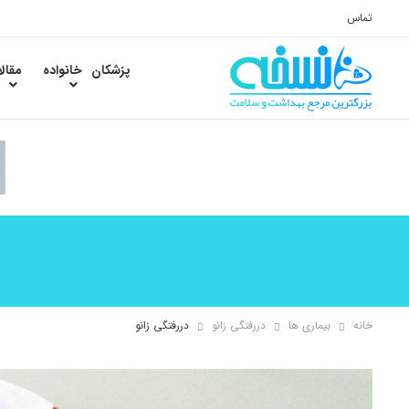
تماس
پزشکان
خانواده
مقال
خانه
بیماری ها
دررفتگی زانو
دررفتگی زانو