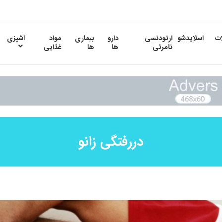
ات
اسلایدشو
ارتودنسی
دارو
بیماری
مواد
آشپزی
نامرئی
ها
ها
غذایی
دررفتگی زانو