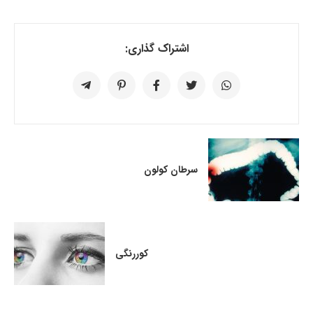
اشتراک گذاری:
سرطان کولون
کوررنگی