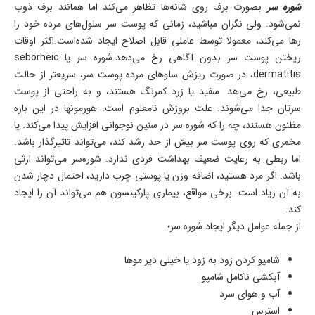
شوره سر
بصورت برف روی شانه‌ها تظاهر می‌کند اما همانند برف ذوب
نمی‌شود. ولی نگران مباشید، زمانی که پوست سر سلول‌های مرده خود را
رها می‌کند، معمولا توسط عاملی قابل اصلاح ایجاد شده‌است.اکثر اوقات
ریختن پوست سر بدون آگاهی رخ می‌دهد.شوره سر یا seborheic
dermatitis، در صورت ریزش سلوهای مرده پوست سر، سریعتر از حالت
طبیعی، رخ می‌هد. سفید یا زرد کمرنگ هستند، و به راحتی از پوست
سرتان جدا می‌شوند. علت بروزش نامعلوم است. هورمونها در این باره
مظنون هستند، چه را که شوره سر در سنین نوجوانی افزایش پیدا می‌کند. یا
مخمری که روی پوست سر بیش از حد رشد کند، می‌تواند تاثیر‌گذار باشد.
اما ربطی به رعایت ضعیف بهداشت فردی ندارد. شوره‌سر می‌تواند ارثی
باشد. اگر مرد هستید، اضافه وزن یا پوستی چرب دارید، احتمال دچار شدن‌
به آن زیاد است. برخی مواقع، بیماری پارکینسون هم می‌تواند آن را ایجاد
کند.
از جمله عوامل دیگر ایجاد شوره سر؛
شامپو کردن زود به زود یا خیلی دیر موها
آبکشی ناکامل شامپو
آب و هوای سرد
استرس