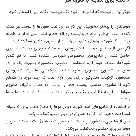
۶ نکته برای مقابله با شوره‌ سر
دیگر نیازی نیست که لباس‌های تیره‌رنگ بپوشید. نکات زیر را امتحان کنید.
موهایتان را بیشتر بشویید. این کار در برداشت شوره‌ها از پوست‌سر کمک
کننده است. برخی افراد می‌بایست روزانه حمام کنند. سایر افراد با فاصله
بیشتر. اگر شوره متوسطی دارید می‌توانید از شامپوی عادی استفاده کنید.
اگر پس از چندین مرحله با شامپوهای تنظیم‌کننده چربی پوست، تغییری
حاصل نشد از شامپوهای مخصوص شوره‌سر استفاده کنید. با کم شدن
شوره‌ها، مصرف خود را به استفاده از شامپوی ضدشوره، بصورت یک بار در
میان با شامپوی معمولی تغییر دهید. مارک‌های متفاوت شامپوهای
ضدشوره، ترکیبات متفاوتی دارند. پس لازم است که چند مورد را امتحان
کنید تا شامپوی مناسب پوست خود را بیابید. به دنبال ترکیبات سلنیوم
سولفات، با پایه قطران، زینک پیری تیون یا سالیسیلیک اسید در شامپوها
باشید.
با استفاده از شامپوهای ضد شوره، دوبار موها را ماساژ داده، برای ۵ دقیقه
استراحت دهید. این کار به عمل کردن بهتر شامپو کمک می‌کند.
پس از شامپوی ضدشوره از حالت‌دهنده مو( کاندیشنر) استفاده کنید. این از
موها در برابر خشکی محافظت می‌کند.
اگر شوره‌ها شروع به خارش کردند، آنها را نخارانید. با خاراندن نه‌تنها شوره